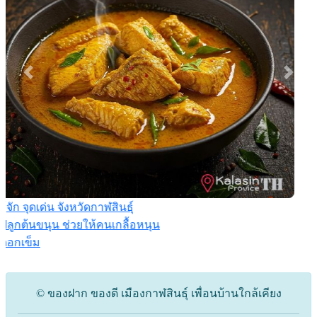
© ของฝาก ของดี เมืองกาฬสินธุ์ เพื่อนบ้านใกล้เคียง
Kalasin Top รวมเรื่องเรียน บ้านพัก อาหาร ดอกไม้
นานาพรรณ
นำเสนอเนื้อหาโดย บ้านรักคอม มีเดีย โปรดักชั่น
ติดต่อ : 0894222350
mailto ∗ expert@banrukcom.net
Activity Project