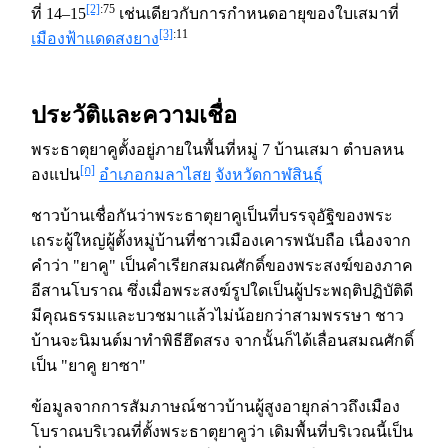
[2]
:75
ที่ 14–15
เช่นเดียวกับการกำหนดอายุของใบเสมาที่
[3]
:11
เมืองฟ้าแดดสงยาง
ประวัติและความเชื่อ
พระธาตุยาคูตั้งอยู่ภายในพื้นที่หมู่ 7 บ้านเสมา ตำบลหน
[ก]
องแปน
อำเภอกมลาไสย
จังหวัดกาฬสินธุ์
ชาวบ้านเชื่อกันว่าพระธาตุยาคูเป็นที่บรรจุอัฐิของพระ
เถระผู้ใหญ่ผู้ตั้งหมู่บ้านที่ชาวเมืองเคารพนับถือ เนื่องจาก
คำว่า "ยาคู" เป็นคำเรียกสมณศักดิ์ของพระสงฆ์ของภาค
อีสานโบราณ ซึ่งเมื่อพระสงฆ์รูปใดเป็นผู้ประพฤติปฏิบัติดี
มีคุณธรรมและบวชมาแล้วไม่น้อยกว่าสามพรรษา ชาว
บ้านจะนิมนต์มาทำพิธีฮึดสรง จากนั้นก็ได้เลื่อนสมณศักดิ์
เป็น "ยาคู ยาซา"
ข้อมูลจากการสัมภาษณ์ชาวบ้านผู้สูงอายุกล่าวถึงเมือง
โบราณบริเวณที่ตั้งพระธาตุยาคูว่า เดิมพื้นที่บริเวณนี้เป็น