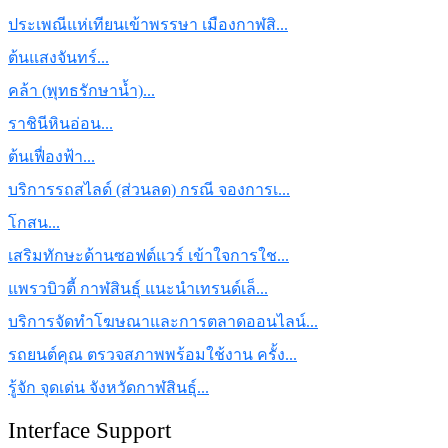
รู้จัก จุดเด่น จังหวัดกาฬสินธุ์...
Interface Support
............
บอกลาปัญหาสิว ทุกปัญหาผิวด้วยโปรแกรม ...
นำเสนอข้อมูลของคณะวิศวกรรมศาสตร์ บทค ...
พัฒนาธุรกิจให้ดีขึ้นด้วยเนื้อหาจากศู ...
ปลาส้ม ปลาสดใหม่จากเขื่อนลำปาว การัน ...
แนวทางนำเสนอเนื้อหา ด้วยการพัฒนาเว็บ ...
เทคนิคการสักคิ้วที่ได้รับความนิยม แต ...
ออกแบบแบนเนอร์, ออกแบบนามบัตร, ออกแบ ...
อัตราค่าบริการรถสไลด์ขนย้าย ช่วยเหลื ...
เล็บสไตล์มินิมอล Minimal Nails, เล็บ ...
© 2022
ของฝาก ของดี เมืองกาฬสินธุ์ เพื่อนบ้านใกล้เคียง
All