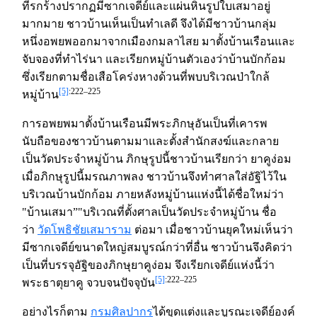
ที่รกร้างปรากฏมีซากเจดีย์และแผ่นหินรูปใบเสมาอยู่
มากมาย ชาวบ้านเห็นเป็นทำเลดี จึงได้มีชาวบ้านกลุ่ม
หนึ่งอพยพออกมาจากเมืองกมลาไสย มาตั้งบ้านเรือนและ
จับจองที่ทำไร่นา และเรียกหมู่บ้านตัวเองว่าบ้านบักก้อม
ซึ่งเรียกตามชื่อเสือโคร่งหางด้วนที่พบบริเวณป่าใกล้
[5]
:222–225
หมู่บ้าน
การอพยพมาตั้งบ้านเรือนมีพระภิกษุอันเป็นที่เคารพ
นับถือของชาวบ้านตามมาและตั้งสำนักสงฆ์และกลาย
เป็นวัดประจำหมู่บ้าน ภิกษุรูปนี้ชาวบ้านเรียกว่า ยาคูง่อม
เมื่อภิกษุรูปนี้มรณภาพลง ชาวบ้านจึงทำศาลใส่อัฐิไว้ใน
บริเวณบ้านบักก้อม ภายหลังหมู่บ้านแห่งนี้ได้ชื่อใหม่ว่า
"บ้านเสมา”"บริเวณที่ตั้งศาลเป็นวัดประจำหมู่บ้าน ชื่อ
ว่า
วัดโพธิชัยเสมาราม
ต่อมา เมื่อชาวบ้านยุคใหม่เห็นว่า
มีซากเจดีย์ขนาดใหญ่สมบูรณ์กว่าที่อื่น ชาวบ้านจึงคิดว่า
เป็นที่บรรจุอัฐิของภิกษุยาคูง่อม จึงเรียกเจดีย์แห่งนี้ว่า
[5]
:222–225
พระธาตุยาคู จวบจนปัจจุบัน
อย่างไรก็ตาม
กรมศิลปากร
ได้ขุดแต่งและบูรณะเจดีย์องค์