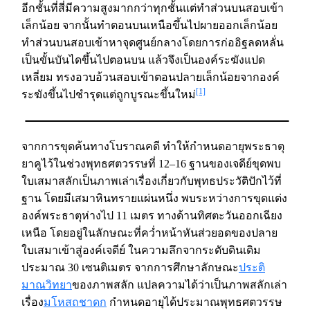
อีกชั้นที่สี่มีความสูงมากกว่าทุกชั้นแต่ทําส่วนบนสอบเข้า
เล็กน้อย จากนั้นทําตอนบนเหนือขึ้นไปผายออกเล็กน้อย
ทําส่วนบนสอบเข้าหาจุดศูนย์กลางโดยการก่ออิฐลดหลั่น
เป็นขั้นบันไดขึ้นไปตอนบน แล้วจึงเป็นองค์ระฆังแปด
เหลี่ยม ทรงอวบอ้วนสอบเข้าตอนปลายเล็กน้อยจากองค์
[1]
ระฆังขึ้นไปชํารุดแต่ถูกบูรณะขึ้นใหม่
จากการขุดค้นทางโบราณคดี ทำให้กำหนดอายุพระธาตุ
ยาคูไว้ในช่วงพุทธศตวรรษที่ 12–16 ฐานของเจดีย์ขุดพบ
ใบเสมาสลักเป็นภาพเล่าเรื่องเกี่ยวกับพุทธประวัติปักไว้ที่
ฐาน โดยมีเสมาหินทรายแผ่นหนึ่ง พบระหว่างการขุดแต่ง
องค์พระธาตุห่างไป 11 เมตร ทางด้านทิศตะวันออกเฉียง
เหนือ โดยอยู่ในลักษณะที่คว่ำหน้าหันส่วยอดของปลาย
ใบเสมาเข้าสู่องค์เจดีย์ ในความลึกจากระดับดินเดิม
ประมาณ 30 เซนติเมตร จากการศึกษาลักษณะ
ประติ
มาณวิทยา
ของภาพสลัก แปลความได้ว่าเป็นภาพสลักเล่า
เรื่อง
มโหสถชาดก
กำหนดอายุได้ประมาณพุทธศตวรรษ