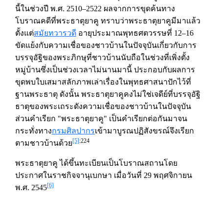
นี้ในช่วงปี พ.ศ. 2510–2522 ผลจากการขุดค้นทาง
โบราณคดีที่พระธาตุยาคู ทราบว่าพระธาตุยาคูมีมาแล้ว
ตั้งแต่
สมัยทวารวดี
อายุประมาณพุทธศตวรรษที่ 12–16
ขัดแย้งกับความเชื่อของชาวบ้านในปัจจุบันเกี่ยวกับการ
บรรจุอัฐิของพระภิกษุที่ชาวบ้านนับถือในช่วงที่เพิ่งตั้ง
หมู่บ้านซึ่งเป็นช่วงเวลาไม่นานมานี้ ประกอบกับผลการ
ขุดพบใบเสมาสลักภาพเล่าเรื่องในพุทธศาสนาปักไว้ที่
ฐานพระธาตุ ดังนั้น พระธาตุยาคูคงไม่ใช่เจดีย์ที่บรรจุอัฐิ
ธาตุของพระเถระดังความเชื่อของชาวบ้านในปัจจุบัน
ส่วนคำเรียก "พระธาตุยาคู" เป็นคำเรียกต่อกันมาจน
กระทั่งทาง
กรมศิลปากร
เข้ามาบูรณปฏิสังขรณ์จึงเรียก
[5]
:224
ตามชาวบ้านด้วย
พระธาตุยาคู ได้ขึ้นทะเบียนเป็นโบราณสถานโดย
ประกาศในราชกิจจานุเบกษา เมื่อวันที่ 29 พฤศจิกายน
[6]
พ.ศ. 2545