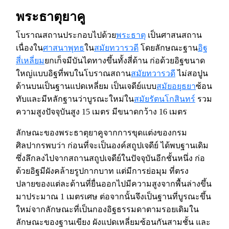
พระธาตุยาคู
โบราณสถานประกอบไปด้วย
พระธาตุ
เป็นศาสนสถาน
เนื่องใน
ศาสนาพุทธ
ใน
สมัยทวารวดี
โดยลักษณะฐาน
อิฐ
สี่เหลี่ยม
ยกเก็จมีบันไดทางขึ้นทั้งสี่ด้าน ก่อด้วยอิฐขนาด
ใหญ่แบบอิฐที่พบในโบราณสถาน
สมัยทวารวดี
ไม่สอปูน
ด้านบนเป็นฐานแปดเหลี่ยม เป็นเจดีย์แบบ
สมัยอยุธยา
ซ้อน
ทับและมีหลักฐานว่าบูรณะใหม่ใน
สมัยรัตนโกสินทร์
รวม
ความสูงปัจจุบันสูง 15 เมตร มีขนาดกว้าง 16 เมตร
ลักษณะของพระธาตุยาคูจากการขุดแต่งของกรม
ศิลปากรพบว่า ก่อนที่จะเป็นองค์สถูปเจดีย์ ได้พบฐานเดิม
ซึ่งลึกลงไปจากสถานสถูปเจดีย์ในปัจจุบันอีกชั้นหนึ่ง ก่อ
ด้วยอิฐมีผังคล้ายรูปกากบาท แต่มีการย่อมุม ที่ตรง
ปลายของแต่ละด้านที่ยื่นออกไปมีความสูงจากพื้นล่างขึ้น
มาประมาณ 1 เมตรเศษ ต่อจากนั้นจึงเป็นฐานที่บูรณะขึ้น
ใหม่จากลักษณะที่เป็นกองอิฐธรรมดาตามรอยเดิมใน
ลักษณะของฐานเขียง ผังแปดเหลี่ยมซ้อนกันสามชั้น และ