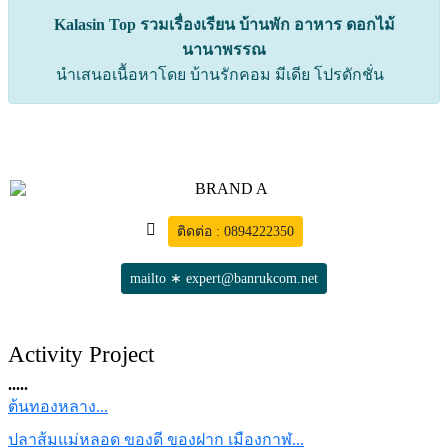
.....
ต้นทองหลาง...
ปลาส้มแม่หลอด ของดี ของฝาก เมืองกาฬ...
ประเพณีแห่เทียนเข้าพรรษา เมืองกาฬสิ...
ต้นแสงจันทร์...
คล้า (พุทธรักษาน้ำ)...
ราชินีหินอ่อน...
ต้นเฟื่องฟ้า...
บริการรถสไลด์ (ส่วนลด) กรณี จองการเ...
โกสน...
เสริมทักษะด้านซอฟต์แวร์ เข้าใจการใช...
แพรวบิวตี้ กาฬสินธุ์ แนะนำเทรนด์เล็...
บริการจัดทำโฆษณาและการตลาดออนไลน์...
รถยนต์คุณ ตรวจสภาพพร้อมใช้งาน ครั้ง...