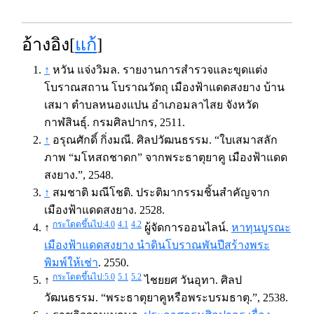
อ้างอิง[
แก้
]
↑
หวัน แจ่งวิมล. รายงานการสำรวจและขุดแต่ง
โบราณสถาน โบราณวัตถุ เมืองฟ้าแดดสงยาง บ้าน
เสมา ตำบลหนองแปน อำเภอมลาไสย จังหวัด
กาฬสินธุ์. กรมศิลปากร, 2511.
↑
อรุณศักดิ์ กิ่งมณี. ศิลปวัฒนธรรม. “ใบเสมาสลัก
ภาพ “มโหสถชาดก” จากพระธาตุยาคู เมืองฟ้าแดด
สงยาง.”, 2548.
↑
สมชาติ มณีโชติ. ประติมากรรมชิ้นสำคัญจาก
เมืองฟ้าแดดสงยาง. 2528.
กระโดดขึ้นไป:4.0
4.1
4.2
↑
ผู้จัดการออนไลน์.
หาทุนบูรณะ
เมืองฟ้าแดดสงยาง นำดินโบราณพันปีสร้างพระ
พิมพ์ให้เช่า
. 2550.
กระโดดขึ้นไป:5.0
5.1
5.2
↑
ไชยยศ วันอุทา. ศิลป
วัฒนธรรม. “พระธาตุยาคูหรือพระบรมธาตุ.”, 2538.