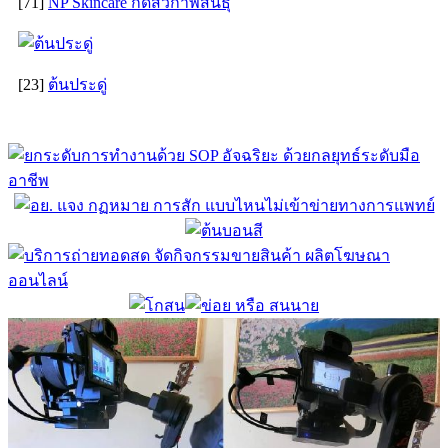
[71]
NP Skincare กดสิวกาฬสินธุ์
[23]
ต้นประดู่