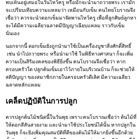
พบเห็นอยู่เสมอในวันไหว้ครู หรือมักจะนำมาถวายพระ เรามัก
จะเปรียบเทียบความแหลมว่า เหมือนกับเข็ม คนไทยโบราณจึง
เชื่อว่า ควรจะนำดอกเข็มมาจัดพานไหว้ครู เพื่อที่ลูกศิษย์ลูกหา
จะได้มีความเฉลียวฉลาดมีปัญญาเฉียบแหลม ราวกับเข็ม
นั่นเอง
นอกจากนี้ ดอกเข็มยังถูกนำมาใช้เป็นเครื่องบูชาสิ่งศักดิ์สิทธิ์
เช่น นำไปถวายพระ หรือนำมาใช้ ในพิธีทางศาสนา ก็จะเพิ่ม
ความเป็นสิริมงคลของพิธียิ่งขึ้น คนโบราณจึงเชื่อว่า หาก
ครอบครัวใด ปลูกต้นเข็มเอาไว้ภายในบริเวณบ้าน ก็จะช่วยให้
สติปัญญา ของสมาชิกภายในครอบครัวดีเลิศ มีความเฉลียว
ฉลาดหลักแหลม
เคล็ดปฏิบัติในการปลูก
ควรปลูกต้นไม้ชนิดนี้ในวันพุธ เพราะคนโบราณเชื่อว่า ต้นไม้ที่
ให้ดอกสีสันสวยงาม และนำมาใช้ประโยชน์ได้นั้น หากปลูกใน
วันพุธ ก็จะยิงเพิ่มคุณสมบัติที่ดีของต้นไม้ให้มากยิ่งขึ้นอีกด้วย